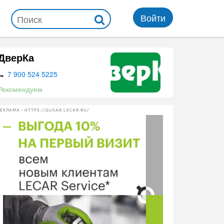
Войти
ДверКа
7 900 524 5225
Рекомендуем
ЕКЛАМА • HTTPS://GUSAR.LECAR.RU/